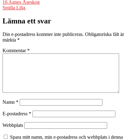
Inläggsnavigering
16 Agnes Åseskog
Smilla Lilja
Lämna ett svar
Din e-postadress kommer inte publiceras.
Obligatoriska fält är
märkta
*
Kommentar
*
Namn
*
E-postadress
*
Webbplats
Spara mitt namn, min e-postadress och webbplats i denna