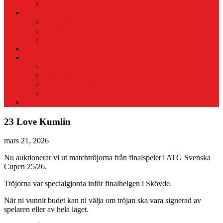
Ungdom
Sociala åtaganden
Hållbart samhälle
#VISTÄLLERUPP
H65 Aktiv Fritid
Ladda ner
Våra partners
Huvudpartners
Partners
Spelarpartners Elitlaget
Centrala Partners
Kontakta oss
23 Love Kumlin
mars 21, 2026
Nu auktionerar vi ut matchtröjorna från finalspelet i ATG Svenska
Cupen 25/26.
Tröjorna var specialgjorda inför finalhelgen i Skövde.
När ni vunnit budet kan ni välja om tröjan ska vara signerad av
spelaren eller av hela laget.