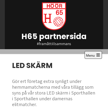
Skip
to
content
H65 partnersida
#framåttillsammans
Menu
Open
LED SKÄRM
the
main
menu
Gör ert företag extra synligt under
hemmamatcherna med våra tillägg som
syns på vår stora LED skärm i Sporthallen
i Sporthallen under damernas
elitmatcher.