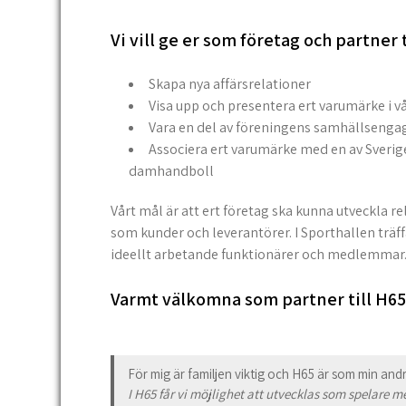
Vi vill ge er som företag och partner 
Skapa nya affärsrelationer
Visa upp och presentera ert varumärke i vå
Vara en del av föreningens samhällseng
Associera ert varumärke med en av Sveri
damhandboll
Vårt mål är att ert företag ska kunna utveckla r
som kunder och leverantörer. I Sporthallen träff
ideellt arbetande funktionärer och medlemmar
Varmt välkomna som partner till H65
För mig är familjen viktig och H65 är som min and
I H65 får vi möjlighet att utvecklas som spelare 