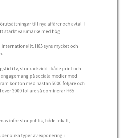
förutsättningar till nya affärer och avtal. I
ett starkt varumärke med hög
h internationellt. H65 syns mycket och
a.
tid i tv, stor räckvidd i både print och
t engagemang på sociala medier med
gram konton med nästan 5000 följare och
 över 3000 följare så dominerar H65
ynas inför stor publik, både lokalt,
juder olika typer av exponering i