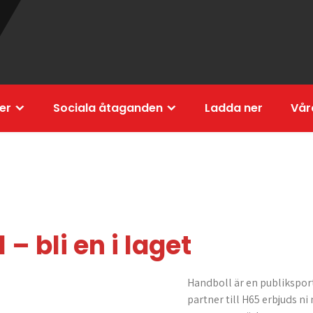
er
Sociala åtaganden
Ladda ner
Vår
– bli en i laget
Handboll är en publikspo
partner till H65 erbjuds n