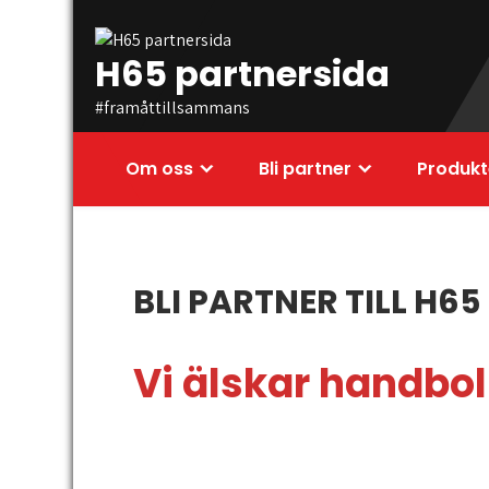
Skip
to
H65 partnersida
content
#framåttillsammans
Om oss
Bli partner
Produkt
BLI PARTNER TILL H65
Vi älskar handboll 