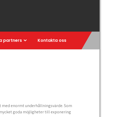
a partners
Kontakta oss
rt med enormt underhållningsvärde. Som
i mycket goda möjligheter till exponering