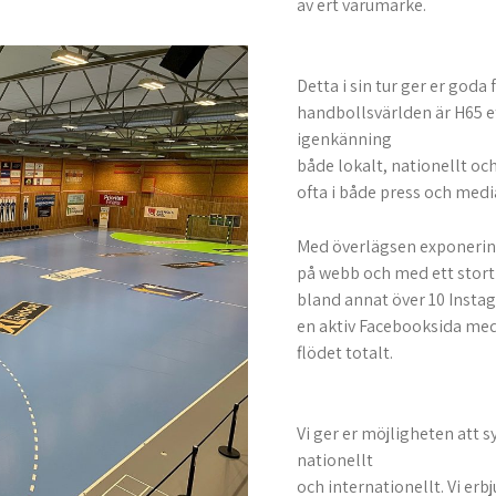
av ert varumärke.
Detta i sin tur ger er goda 
handbollsvärlden är H65 
igenkänning
både lokalt, nationellt oc
ofta i både press och medi
Med överlägsen exponerings
på webb och med ett stor
bland annat över 10 Insta
en aktiv Facebooksida med
flödet totalt.
Vi ger er möjligheten att s
nationellt
och internationellt. Vi erb