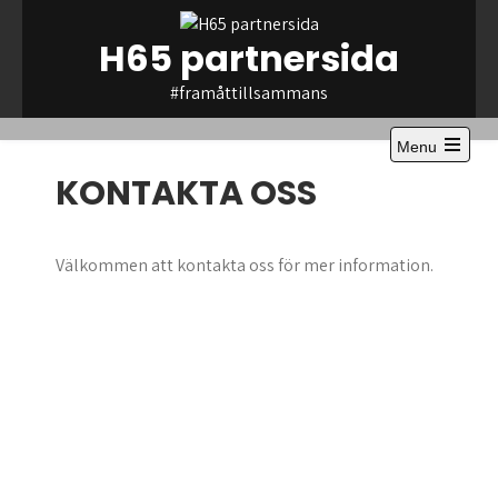
Skip
to
H65 partnersida
content
#framåttillsammans
Menu
KONTAKTA OSS
Välkommen att kontakta oss för mer information.
Jonas Carlsson
Tel: 0708-160650