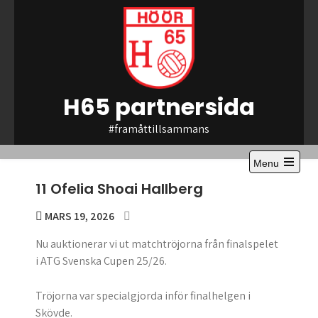
Skip
to
content
H65 partnersida
#framåttillsammans
Menu
Open
11 Ofelia Shoai Hallberg
the
main
menu
MARS 19, 2026
Nu auktionerar vi ut matchtröjorna från finalspelet
i ATG Svenska Cupen 25/26.
Tröjorna var specialgjorda inför finalhelgen i
Skövde.