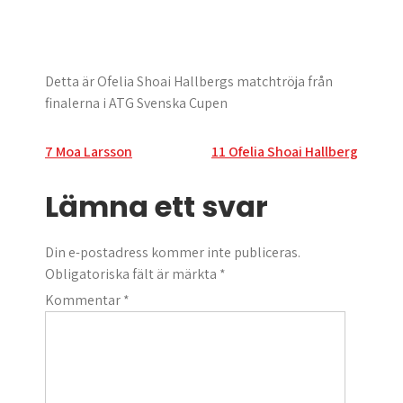
Detta är Ofelia Shoai Hallbergs matchtröja från
finalerna i ATG Svenska Cupen
Inläggsnavigering
7 Moa Larsson
11 Ofelia Shoai Hallberg
Lämna ett svar
Din e-postadress kommer inte publiceras.
Obligatoriska fält är märkta
*
Kommentar
*