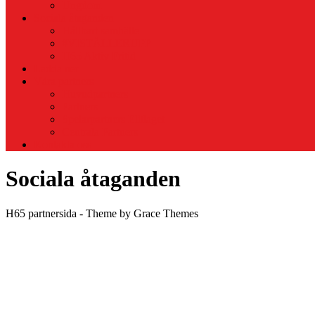
Ungdom
Sociala åtaganden
Hållbart samhälle
#VISTÄLLERUPP
H65 Aktiv Fritid
Ladda ner
Våra partners
Huvudpartners
Partners
Spelarpartners Elitlaget
Centrala Partners
Kontakta oss
Sociala åtaganden
H65 partnersida - Theme by Grace Themes