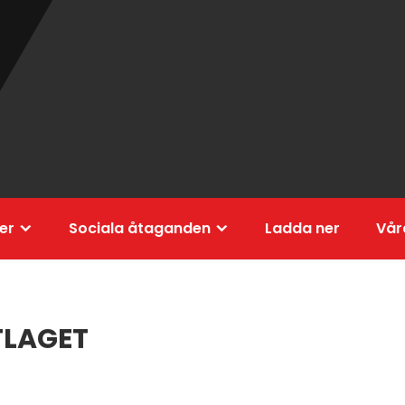
er
Sociala åtaganden
Ladda ner
Vår
TLAGET